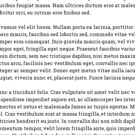
ucibus feugiat massa. Nam ultrices dictum eros at male
ficitur orci, eu rutrum eros finibus sed.
vamus vel elit lorem. Nullam porta ex lacinia, porttitor 
bero mauris, faucibus sed lobortis sed, commodo vitae ve
mper eros consequat. Duis gravida mauris quam, vel viv
mpor eget, fringilla eget neque. Praesent faucibus variu
oin dictum, sem nec tristique dapibus, nisi metus maxim
ctus arcu, facilisis nec vestibulum eget, convallis nec
teger ac semper velit. Donec eget metus vitae nulla iac
ugiat, viverra nunc et, placerat justo. Fusce lacinia nequ
nc a tincidunt felis. Cras vulputate sit amet velit nec v
spendisse imperdiet sapien est, ac ullamcorper leo inte
nectus et netus et malesuada fames ac turpis egestas. Mau
l. Cras vestibulum erat at massa fringilla, et interdum 
tricies hendrerit eu justo. In convallis dui non nibh dapib
ementum tempor, velit lorem fringilla ante, quis imperd