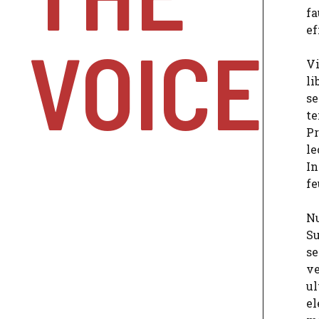
fa
ef
VOICE
Vi
li
se
te
Pr
le
In
fe
Nu
Su
se
ve
ul
el