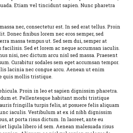
suada. Etiam vel tincidunt sapien. Nunc pharetra
massa nec, consectetur est. In sed erat tellus. Proin
lit. Donec finibus lorem nec eros semper, sed
erra massa tempus ut. Sed sem dui, semper at
s facilisis. Sed et lorem ac neque accumsan iaculis.
us nisi, nec dictum arcu nisl sed massa. Praesent
 ipsum. Curabitur sodales sem eget accumsan tempor.
ulis lacinia nec congue arcu. Aenean ut enim
e quis mollis tristique.
ehicula. Proin in leo et sapien dignissim pharetra.
rdum et. Pellentesque habitant morbi tristique
ris fringilla turpis felis, at posuere felis aliquam
nunc iaculis. Vestibulum at ex id nibh dignissim
us, at porta risus dictum. In laoreet, ante eu
iet ligula libero id sem. Aenean malesuada risus