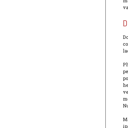
ma
va
D
Do
co
la
Ph
pe
po
he
ve
mo
Nu
Ma
ip