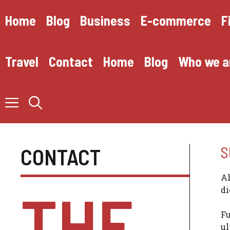
Skip
to
Home
Blog
Business
E-commerce
F
content
Travel
Contact
Home
Blog
Who we a
S
CONTACT
Al
THE
di
Fu
ul