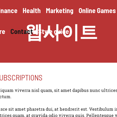
inance
Health
Marketing
Online Games
웹사이트
re
Contact
Style guide
UBSCRIPTIONS
iquam viverra nisl quam, sit amet dapibus nunc ultrice
ctum.
sce sit amet pharetra dui, at hendrerit est. Vestibulum 
trices quam, at gravida odio viverra quis. Pellentesque v