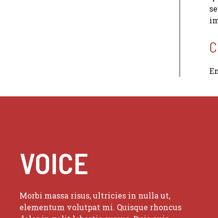
se
im
C
En
VOICE
Morbi massa risus, ultricies in nulla ut,
elementum volutpat mi. Quisque rhoncus