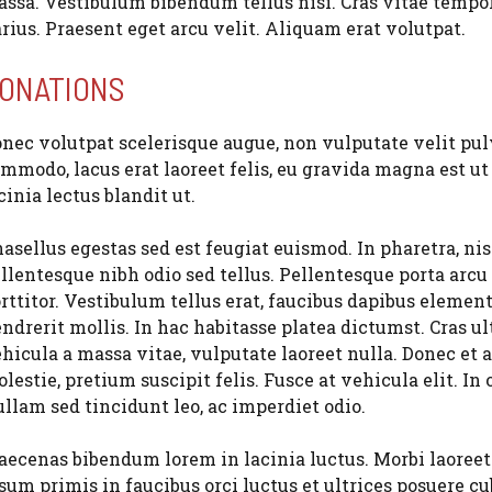
ssa. Vestibulum bibendum tellus nisi. Cras vitae tempo
rius. Praesent eget arcu velit. Aliquam erat volutpat.
ONATIONS
nec volutpat scelerisque augue, non vulputate velit pulvi
mmodo, lacus erat laoreet felis, eu gravida magna est 
cinia lectus blandit ut.
asellus egestas sed est feugiat euismod. In pharetra, nisi
llentesque nibh odio sed tellus. Pellentesque porta ar
rttitor. Vestibulum tellus erat, faucibus dapibus elemen
ndrerit mollis. In hac habitasse platea dictumst. Cras ul
hicula a massa vitae, vulputate laoreet nulla. Donec et 
lestie, pretium suscipit felis. Fusce at vehicula elit. In o
llam sed tincidunt leo, ac imperdiet odio.
ecenas bibendum lorem in lacinia luctus. Morbi laoreet 
sum primis in faucibus orci luctus et ultrices posuere cub