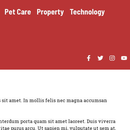
Pet Care
Property
Technology
s sit amet. In mollis felis nec magna accumsan
interdum porta quam sit amet laoreet. Duis viverra
itae purus arcu. Ut sapien mi, vulputate ut sem at,