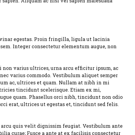
r sapien. Aliquam ac nisl vel sapien malesuada
nar egestas. Proin fringilla, ligula ut lacinia
ut sem. Integer consectetur elementum augue, non
 non varius ultrices, urna arcu efficitur ipsum, ac
cu nec varius commodo. Vestibulum aliquet semper
tum ac, ultrices et quam. Nullam at nibh in mi
tricies tincidunt scelerisque. Etiam ex mi,
augue quam. Phasellus orci nibh, tincidunt non odio
rci erat, ultrices ut egestas et, tincidunt sed felis.
arcu quis velit dignissim feugiat. Vestibulum ante
ilia curae; Fusce a ante at ex facilisis consectetur