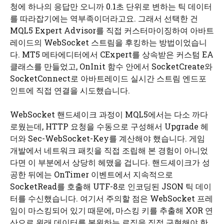
청에 하나의 응답만 오니까 0.1초 단위로 변하는 틱 데이터
를 따라잡기에는 역부족이더라고요. 그래서 선택한 건
MQL5 Expert Advisor를 직접 커스터마이징하여 아바트
레이드의 WebSocket 스트림을 후킹하는 방법이었습니
다. MT5 메타에디터에서 CExpert를 상속받은 커스텀 EA
클래스를 만들었고, OnInit 함수 안에서 SocketCreate와
SocketConnect로 아바트레이드 실시간 스트림 엔드포
인트에 직접 연결을 시도했습니다.
WebSocket 핸드셰이크 과정이 MQL5에서는 다소 까다
로웠는데, HTTP 요청을 수동으로 구성해서 Upgrade 헤
더와 Sec-WebSocket-Key를 계산해야 했습니다. 게임
개발에서 네트워크 패킷을 직접 조립해 본 경험이 아니었
다면 이 부분에서 상당히 헤맸을 겁니다. 핸드셰이크가 성
공한 뒤에는 OnTimer 이벤트에서 지속적으로
SocketRead를 호출해 UTF-8로 인코딩된 JSON 틱 데이
터를 수신했습니다. 여기서 주의할 점은 WebSocket 프레
임이 마스킹되어 있기 때문에, 마스킹 키를 추출해 XOR 연
산으로 원래 데이터를 복원하는 로직을 직접 구현해야 한