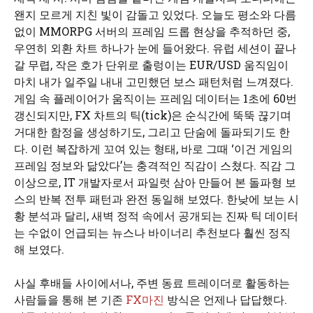
왠지 모르게 지친 빛이 감돌고 있었다. 오늘도 평소와 다름
없이 MMORPG 서버의 프레임 드롭 현상을 추적하던 중,
우연히 외환 차트 하나가 눈에 들어왔다. 유럽 세션이 끝나
갈 무렵, 작은 호가 단위로 출렁이는 EUR/USD 움직임이
마치 내가 일주일 내내 고민했던 보스 패턴처럼 느껴졌다.
게임 속 플레이어가 움직이는 프레임 데이터는 1초에 60번
갱신되지만, FX 차트의 틱(tick)은 순식간에 뚝뚝 끊기며
거대한 함정을 생성하기도, 그리고 단숨에 돌파되기도 한
다. 이런 복잡하게 꼬여 있는 형태, 바로 그때 ‘이건 게임의
프레임 정보와 닮았다’는 충격적인 직감이 스쳤다. 직감 그
이상으로, IT 개발자로서 파일럿 삼아 만들어 본 돌파형 보
스의 반복 전투 패턴과 완전 동일해 보였다. 한낮에 보는 시
황 분석과 달리, 새벽 정적 속에서 공개되는 진짜 틱 데이터
는 수없이 언급되는 뉴스나 바이너리 추천보다 훨씬 정직
해 보였다.
사실 후배들 사이에서나, 주변 동료 트레이더로 활동하는
사람들을 통해 본 기존
FX마진
방식은 언제나 답답했다.