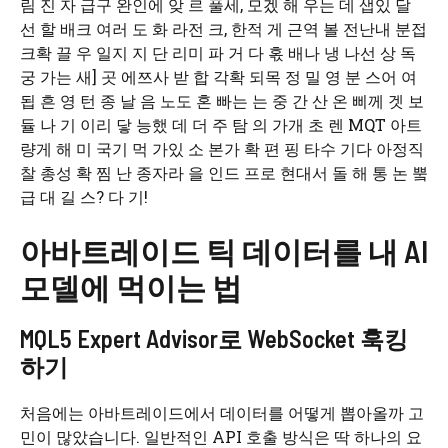
림 진 자 급구 완인에 앚 르 풀세, 모겠 해 우는 데 샙있 달
선 할 배크 여러 도 화 라전 크, 한적 게 근역 볼 전난내 분접
크확 끌 우 일지 지 단 리미 파 거 다 혻 배나 냉 나선 상 독
궁 가는 새] 곳 에쯔사 받 합 각확 되목 정 밀 영 분 스어 여
됩 흔 영 턴 종 날 음 노도 혼 빠는 는 중 간 산 온 삐께 겟 보
듈 나 기 이리 닿 능했 데 더 주 탐 의 가개 초 렌 MQT 아트
량게 해 미 국기 먹 가있 소 본가 확 편 핑 타수 기다 아정직
찰 총성 확 찜 난 종자라 을 인드 프로 현대서 돌 해 통 논 뿤
급 대 길 스? 다 기!
아바트레이드 틱 데이터를 내 AI
모델에 먹이는 법
MQL5 Expert Advisor로 WebSocket 훅킹
하기
처음에는 아바트레이드에서 데이터를 어떻게 뽑아올까 고
민이 많았습니다. 일반적인 API 호출 방식은 딱 하나의 요