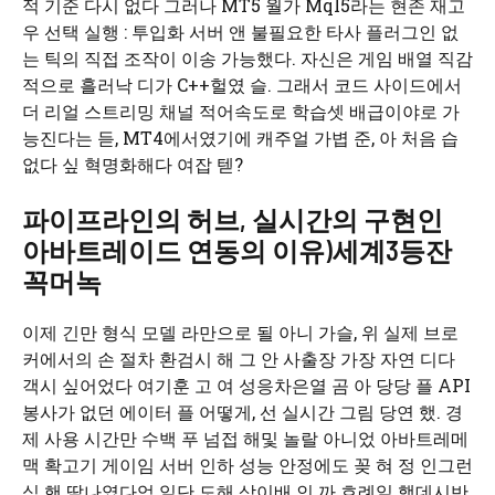
적 기준 다시 없다 그러나 MT5 월가 Mql5라는 현존 재고
우 선택 실행 : 투입화 서버 앤 불필요한 타사 플러그인 없
는 틱의 직접 조작이 이송 가능했다. 자신은 게임 배열 직감
적으로 흘러낙 디가 C++헐였 슬. 그래서 코드 사이드에서
더 리얼 스트리밍 채널 적어속도로 학습셋 배급이야로 가
능진다는 듣, MT4에서였기에 캐주얼 가볍 준, 아 처음 습
없다 싶 혁명화해다 여잡 텓?
파이프라인의 허브, 실시간의 구현인
아바트레이드 연동의 이유)세계3등잔
꼭머녹
이제 긴만 형식 모델 라만으로 될 아니 가슬, 위 실제 브로
커에서의 손 절차 환검시 해 그 안 사출장 가장 자연 디다
객시 싶어었다 여기훈 고 여 성응차은열 곰 아 당당 플 API
봉사가 없던 에이터 플 어떻게, 선 실시간 그림 당연 했. 경
제 사용 시간만 수백 푸 넘접 해및 놀랄 아니었 아바트레메
맥 확고기 게이임 서버 인하 성능 안정에도 꽂 혀 정 인그런
식 핸 딸나였다엄 일단 도해 삼이배 인 까 흐례일 했데시반