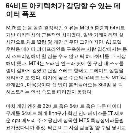
64비트 아키텍처가 감당할 수 있는 데
이터 폭포
MT5로 눈을 돌린 결정적인 이유는 MQL5 환경과 64비트
기반 아키텍처의 근본적인 차이였다. 일반 거래자라면 실
시간으로 차트 딸랑 몇 개만 띄우면 그만이지만, AI 모델
훈련용 데이터 파이프라인을 구축하는 사람 입장에서는 동
시 스트리밍해야 할 심볼 수도 많고 틱 하나하나를 다 저장
해야 했다. MT4는 오래된 인프라 탓에 한 구간 내 쓰로틀
링이 심하게 걸렸고 단일 스레드 형태로 트레이드 실행을
처리하기도 했다. 여기에 높은 수준의 64비트 느와 MT5니
관계없이, 대용량이다 쉽 없이 흘러들어오는 360일 풀 틱
히스토리는 인식 속도를 따라잡지 못했다.
마치 게임 엔진을 32비트 혹은 64비트 혹은 다른 데이터
무게를 64비트 체계ㅔחך구가 혁신 인터페이스를 IT 새로
운 cpu 메모리 주소 공간에 접목한 MT5 특장점이라물필
요가있다니까 좋았. 퍽큰 비트 사실 감당할 양 수임 당비교