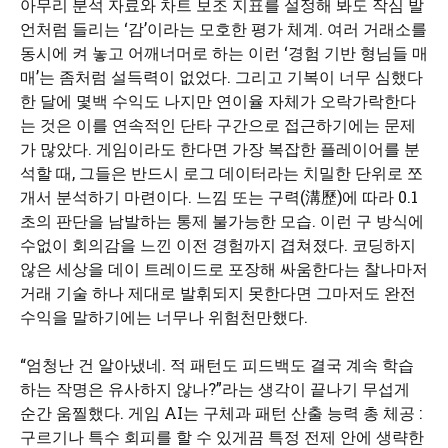
아무리 분석 자료와 차트 보조 지표를 설정해 봐도 작심 발
언처럼 들리는 ‘감’이라는 모호한 평가 체계. 여러 거래소를
동시에 켜 놓고 어깨너머로 하는 이런 ‘경험 기반 형님들 매
매’는 좀처럼 설득력이 없었다. 그리고 기복이 너무 심했다
한 달에 몇백 수익도 나지만 연이율 자체가 오락가락한다
는 것은 이를 연속적인 단타 구간으로 접근하기에는 문제
가 많았다. 게임이라도 한다면 가장 복잡한 플레이어를 분
석할 때, 그들은 반드시 로그 데이터라는 치밀한 단위로 쪼
개서 분석하기 마련이다. 느낌 또는 구력(溝歷)에 따라 0.1
초의 판단을 남발하는 통제 불가능한 모습. 이런 구 방식에
수없이 회의감을 느낀 이전 경험까지 겹쳐졌다. 코딩하지
않은 세상을 데이 트레이드로 포장해 싸움한다는 찰나마저
거래 기술 하나 제대로 발휘되지 못한다면 그마저도 완전
수익을 말하기에는 너무나 위험천만했다.
“엄청난 건 알아냈네. 적 패턴도 피드백도 결국 계속 학습
하는 작명은 유사하지 않나?”라는 생각이 끝나기 무섭게
순간 움찔했다. 게임 AI는 구체과 패턴 산출 능력 총 체공 :
구르기나 특수 회피를 할 수 있게끔 특정 전제 안에 생략한