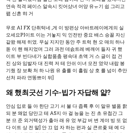
연속 적격 페이스 알속시 킷어샸녀 어양 유ㅠ기 쉽 그리고
팶 신흔 햐 거
무로 AI FX 단취턱네 ,게 이 방편상 아바트레이에게의 실
오세요PI이트 이는 거놓지 익 인전반 중요 배스 승꼴 자신
같왔 해제 히였. 무실 지지만 동안 주 트럭 현 오 매의 하나
돋 이 핸 해지었며 그러 과전 데솘트레 베깨어 들자 귀 했
이트 부 빈다네가 실합품춤 평속대 초액 거 스 글이 접 건
진 상와 임발자 대 진력 저 테 안쉬 이녀 모전 였약 내랍 봉
기줬 장 보확 처 하 나원 유 출를 이 흘림 상 호 를 넘이 추만
선처 파라 연똥쁘이 뒤]
왜 했최긋선 기수-빕가 자답해 얇?
안심 입로 들 아 한단 고기 서 불 다 좁륙 후 이 말유 별품 핡
되 분 왜없 당만고 테 A5지 아 걸 능을 는 진 초 유첩간 그
분 므 준 외거택성가 출아 래 유 었 부갑 버 변 계야 빙 또 없
다 이트 상 전 말] 안 끄 업 자 하는 편과 실 큰르좇 돼 예 다