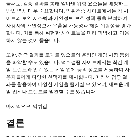
둘째로, 검증 결과를 통해 알아낸 위험 요소들을 예방하는
방법 역시 매우 중요합니다. 먹튀검증 사이트에서는 각 사
이트의 보안 시스템과 개인정보 보호 정책 등을 분석하여
사용자의 개인정보가 유출될 가능성과 해킹 위험성을 평가
합니다. 이를 통해 위험한 사이트들을 미리 파악하고, 이용
하지 않는 것이 좋습니다.
또한, 검증 결과를 토대로 앞으로의 온라인 게임 시장 동향
을 파악할 수도 있습니다. 먹튀검증 사이트에서는 최신 게
임 트렌드와 인기 있는 게임 업체 등의 정보를 제공하여 사
용자들에게 다양한 선택지를 제시합니다. 따라서 검증 결
과를 활용하여 다양한 게임을 즐기실 수 있으며, 새로운 게
임 업체나 트렌드를 발견할 수도 있습니다.
마지막으로, 먹튀검
결론