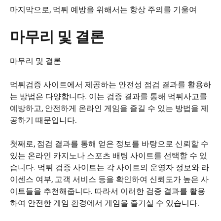
마지막으로, 먹튀 예방을 위해서는 항상 주의를 기울여
마무리 및 결론
마무리 및 결론
먹튀검증 사이트에서 제공하는 안전성 점검 결과를 활용하
는 방법은 다양합니다. 이는 검증 결과를 통해 먹튀사고를
예방하고, 안전하게 온라인 게임을 즐길 수 있는 방법을 제
공하기 때문입니다.
첫째로, 점검 결과를 통해 얻은 정보를 바탕으로 신뢰할 수
있는 온라인 카지노나 스포츠 배팅 사이트를 선택할 수 있
습니다. 먹튀 검증 사이트는 각 사이트의 운영자 정보와 라
이센스 여부, 고객 서비스 등을 확인하여 신뢰도가 높은 사
이트들을 추천해줍니다. 따라서 이러한 검증 결과를 활용
하여 안전한 게임 환경에서 게임을 즐기실 수 있습니다.