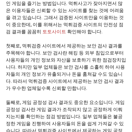
인 게임을 즐기는 방법입니다. 먹튀사고가 잦아지면서 많
은 이용자들은 신뢰할 수 있는 사이트를 찾는 것에 어려움
을 겪고 있습니다. 그래서 검증된 사이트만을 이용하는 것
이 중요한데, 이를 위해서는 먹튀검증 사이트의 안전성 점
검 결과를 꼼꼼히
토토사이트
확인해야 합니다.
첫째로, 먹튀검증 사이트에서 제공하는 보안 검사 결과를
주목해야 합니다. 보안 검사란 해킹 등 외부 침입으로부터
사용자들의 개인 정보와 자산을 보호하기 위한 점검장치입
니다. 하지만 일부 업체들은 보안 검사를 소홀히 하여 사용
자들의 개인 정보가 유출되거나 돈을 훔쳐갈 수도 있습니
다. 따라서 먹튀검증 사이트에서 제공하는 보안 검사 결과
가 우수한 업체일수록 신뢰할 만합니다.
둘째로, 게임 공정성 검사 결과도 중요한 요소입니다. 게임
공정성 검사란 게임 결과가 조작되지 않고 공정하게 이뤄
지는지를 확인하는 점검 방법입니다. 일부 업체들은 불공
정한 게임을 진행하여 사용자들의 돈을 쉽게 가져갈 수 있
습니다. 따라서 먹튀검증 사이트에서 제공하는 게임 공정