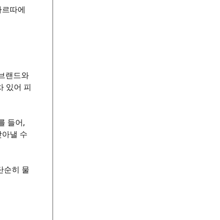
 아르따에
 브랜드와
 있어 피
 들어,
찾아낼 수
단순히 물