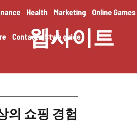
inance
Health
Marketing
Online Games
웹사이트
re
Contact
Style guide
상의 쇼핑 경험