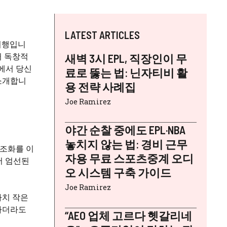
LATEST ARTICLES
여행입니
터 독창적
새벽 3시 EPL, 직장인이 무
에서 당신
료로 뚫는 법: 닌자티비 활
 소개합니
용 전략 사례집
Joe Ramirez
야간 순찰 중에도 EPL·NBA
놓치지 않는 법: 경비 근무
 조화를 이
자용 무료 스포츠중계 오디
서 엄선된
오 시스템 구축 가이드
Joe Ramirez
마치 작은
하더라도
“AEO 업체 고르다 헷갈리네