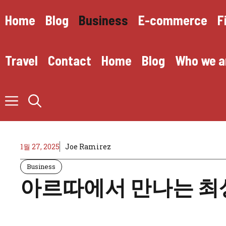
Skip
to
Home
Blog
Business
E-commerce
F
content
Travel
Contact
Home
Blog
Who we a
1월 27, 2025
Joe Ramirez
Business
아르따에서 만나는 최